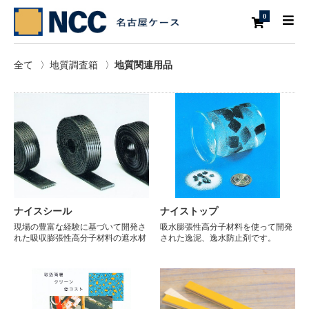
0
全て
〉
地質調査箱
〉
地質関連用品
ナイスシール
ナイストップ
現場の豊富な経験に基づいて開発さ
吸水膨張性高分子材料を使って開発
れた吸収膨張性高分子材料の遮水材
された逸泥、逸水防止剤です。