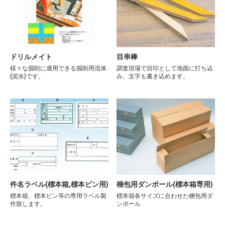
ドリルメイト
目串棒
様々な掘削に適用できる掘削用流体
調査現場で目印として地面に打ち込
(泥水)です。
み、文字も書き込めます。
お買い物を続ける
カートへ進む
件名ラベル(標本箱,標本ビン用)
梱包用ダンボール(標本箱専用)
標本箱、標本ビン等の専用ラベル製
標本箱各サイズに合わせた梱包用ダ
作致します。
ンボール